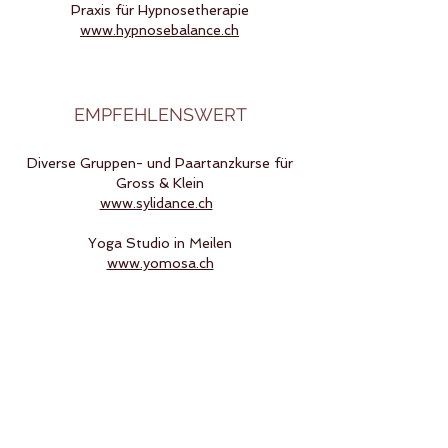
Praxis für Hypnosetherapie
www.hypnosebalance.ch
EMPFEHLENSWERT
Diverse Gruppen- und Paartanzkurse für
Gross & Klein
www.sylidance.ch
Yoga Studio in Meilen
www.yomosa.ch
Kurse für Musik & Bewegung (0-8 Jahre)
www.sagadula.ch